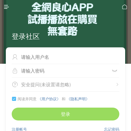


登录社区



安全提问(未设置请忽略)


阅读并同意
《用户协议》
和
《隐私声明》

登录
注册帐号
忘记密码