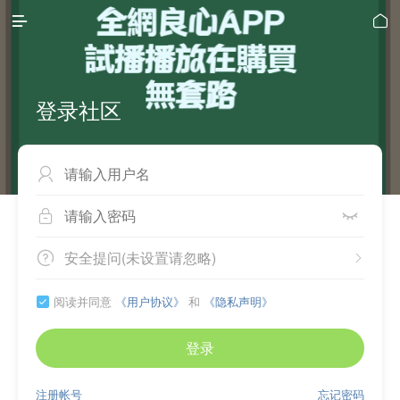


登录社区



安全提问(未设置请忽略)


阅读并同意
《用户协议》
和
《隐私声明》

登录
注册帐号
忘记密码