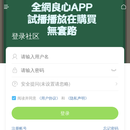


登录社区



安全提问(未设置请忽略)


阅读并同意
《用户协议》
和
《隐私声明》

登录
注册帐号
忘记密码