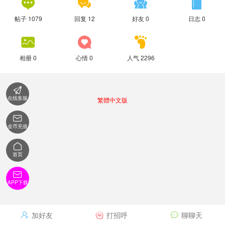




帖子 1079
回复 12
好友 0
日志 0



相册 0
心情 0
人气 2296

在线客服
繁體中文版

金币充值

首页

APP下载
加好友
打招呼
聊聊天


