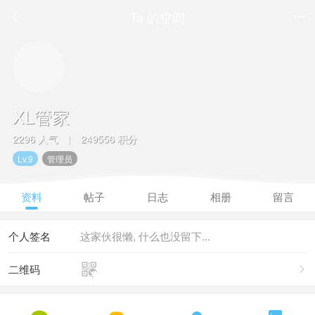
Ta 的空间


XL管家
2296 人气
249556 积分
|
Lv.9
管理员
资料
帖子
日志
相册
留言
个人签名
这家伙很懒, 什么也没留下...

二维码
