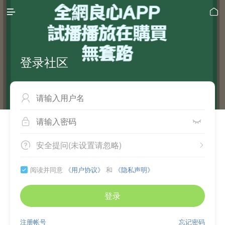


登录社区



安全提问(未设置请忽略)


阅读并同意
《用户协议》
和
《隐私声明》

登录
注册帐号
忘记密码