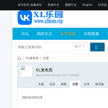
设为首页
收藏本站
简体中文
繁體中文
English
日本語
论坛
我的关注
金币充值
在线客服
帖子
›
XL发布员
›
记录
X
XL发布员
L
https://www.xlhom9.com/?109494
乐
主题
日志
相册
记录
分享
留言板
园
论
现在还没有记录
坛
社