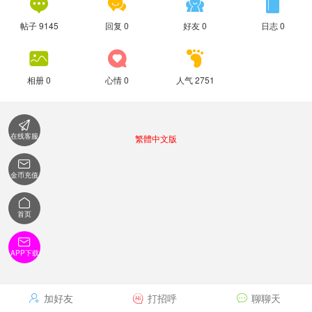




帖子 9145
回复 0
好友 0
日志 0



相册 0
心情 0
人气 2751

在线客服
繁體中文版

金币充值

首页

APP下载
加好友
打招呼
聊聊天


