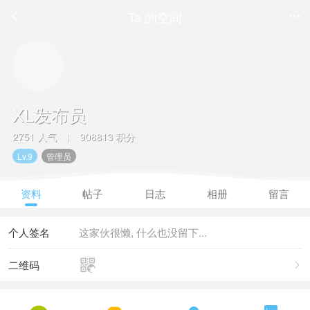
Ta 的空间


XL发布员
2751 人气
908813 积分
|
Lv.9
管理员
资料
帖子
日志
相册
留言
个人签名
这家伙很懒, 什么也没留下...

二维码
