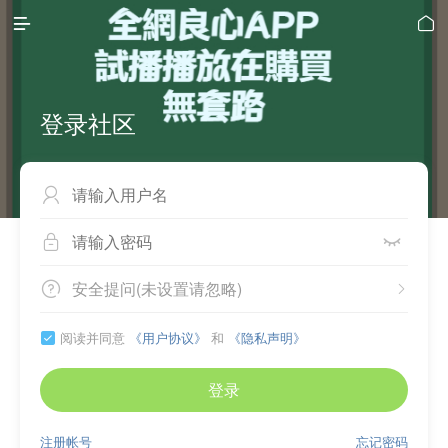


登录社区



安全提问(未设置请忽略)


阅读并同意
《用户协议》
和
《隐私声明》

登录
注册帐号
忘记密码