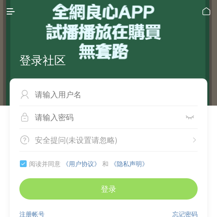


登录社区



安全提问(未设置请忽略)


阅读并同意
《用户协议》
和
《隐私声明》

登录
注册帐号
忘记密码