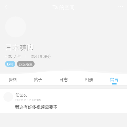
Ta 的空间


日本美脚
420 人气
25416 积分
|
Lv.8
超级版主
资料
帖子
日志
相册
留言
任世友
2025-6-26 06:05
我这有好多视频需要不