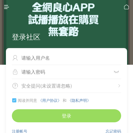


登录社区



安全提问(未设置请忽略)


阅读并同意
《用户协议》
和
《隐私声明》

登录
注册帐号
忘记密码