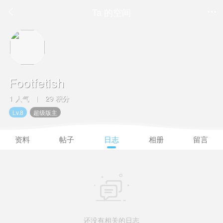
Ta 的空间


Footfetish
1 人气
29 积分
|
Lv.8
超级版主
资料
帖子
日志
相册
留言

还没有相关的日志