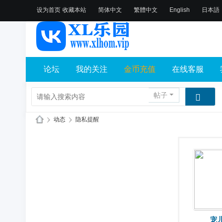
设为首页
收藏本站
简体中文
繁體中文
English
日本語
论坛
我的关注
金币充值
在线客服
帖子
›
动态
›
隐私提醒
X
L
乐
园
论
坛
宠
社