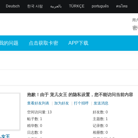
Deutsch
한국 사람
بالعربية
TÜRKÇE
português
คนไทย
用
密
我的问题
点击获取卡密
APP下载
抱歉！由于 宠儿女王 的隐私设置，您不能访问当前内容
查看好友列表
|
加为好友
|
打个招呼
|
发送消息
空间访问量: 13
好友数: 0
帖子数: 1
主题数: 1
精华数: 0
记录数: 0
日志数: 0
相册数: 0
儿女王