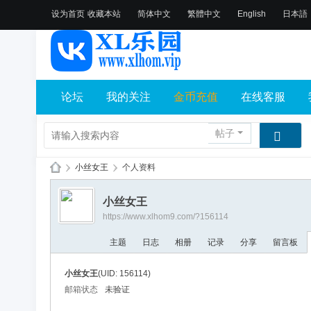
设为首页
收藏本站
简体中文
繁體中文
English
日本語
论坛
我的关注
金币充值
在线客服
帖子
›
小丝女王
›
个人资料
X
小丝女王
L
https://www.xlhom9.com/?156114
乐
主题
日志
相册
记录
分享
留言板
园
论
小丝女王
(UID: 156114)
坛
邮箱状态
未验证
社