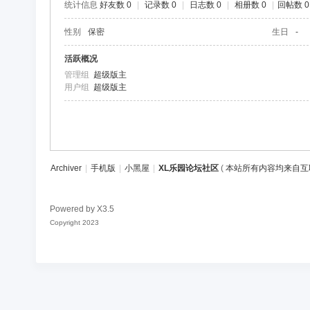
统计信息
好友数 0
|
记录数 0
|
日志数 0
|
相册数 0
|
回帖数 0
区
性别
保密
生日
-
活跃概况
管理组
超级版主
用户组
超级版主
Archiver
|
手机版
|
小黑屋
|
XL乐园论坛社区
(
本站所有内容均来自互
Powered by
X3.5
Copyright 2023