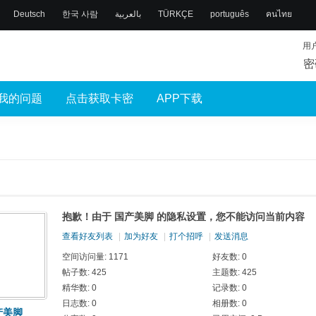
Deutsch
한국 사람
بالعربية
TÜRKÇE
português
คนไทย
用
密
我的问题
点击获取卡密
APP下载
抱歉！由于 国产美脚 的隐私设置，您不能访问当前内容
查看好友列表
|
加为好友
|
打个招呼
|
发送消息
空间访问量: 1171
好友数: 0
帖子数: 425
主题数: 425
精华数: 0
记录数: 0
日志数: 0
相册数: 0
产美脚