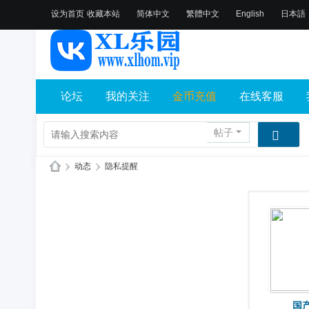
设为首页
收藏本站
简体中文
繁體中文
English
日本語
论坛
我的关注
金币充值
在线客服
帖子
›
动态
›
隐私提醒
X
L
乐
园
论
坛
国
社