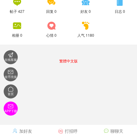




帖子 427
回复 0
好友 0
日志 0



相册 0
心情 0
人气 1180

在线客服
繁體中文版

金币充值

首页

APP下载
加好友
打招呼
聊聊天


