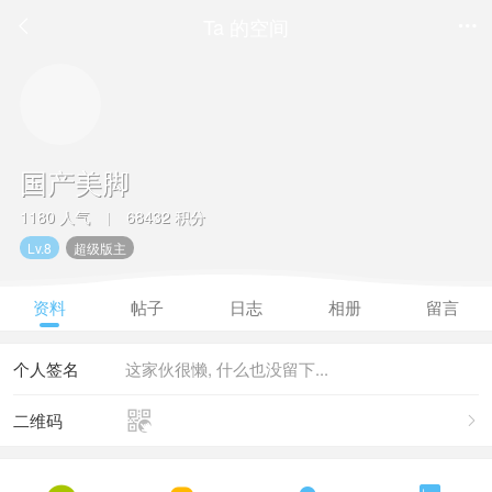
Ta 的空间


国产美脚
1180 人气
68432 积分
|
Lv.8
超级版主
资料
帖子
日志
相册
留言
个人签名
这家伙很懒, 什么也没留下...

二维码
