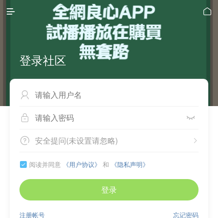


登录社区



安全提问(未设置请忽略)


阅读并同意
《用户协议》
和
《隐私声明》

登录
注册帐号
忘记密码