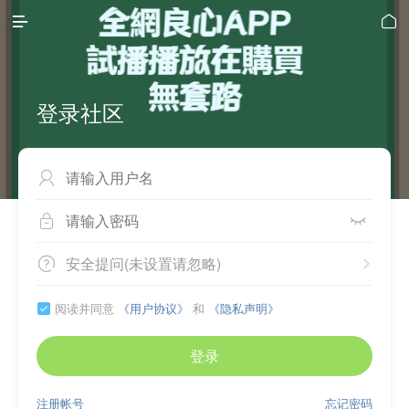


登录社区



安全提问(未设置请忽略)


阅读并同意
《用户协议》
和
《隐私声明》

登录
注册帐号
忘记密码