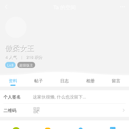
Ta 的空间


傲柔女王
4 人气
218 积分
|
Lv.8
超级版主
资料
帖子
日志
相册
留言
个人签名
这家伙很懒, 什么也没留下...

二维码
