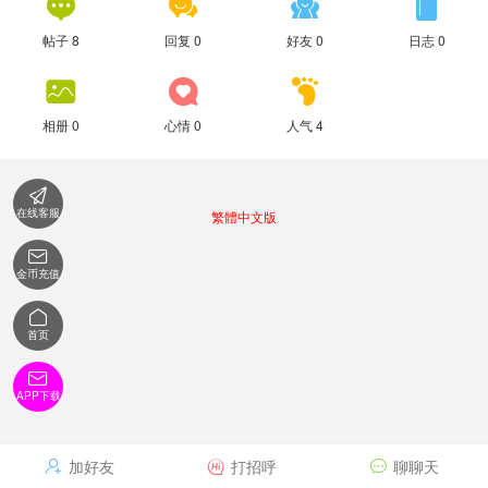




帖子 8
回复 0
好友 0
日志 0



相册 0
心情 0
人气 4

在线客服
繁體中文版

金币充值

首页

APP下载
加好友
打招呼
聊聊天


