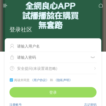


登录社区



安全提问(未设置请忽略)


阅读并同意
《用户协议》
和
《隐私声明》

登录
注册帐号
忘记密码