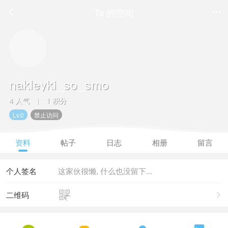
Ta 的空间


nakleyki_so_smo
4 人气
1 积分
|
Lv.0
禁止访问
资料
帖子
日志
相册
留言
个人签名
这家伙很懒, 什么也没留下...

二维码
