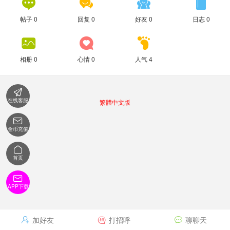




帖子 0
回复 0
好友 0
日志 0



相册 0
心情 0
人气 4

在线客服
繁體中文版

金币充值

首页

APP下载
加好友
打招呼
聊聊天


