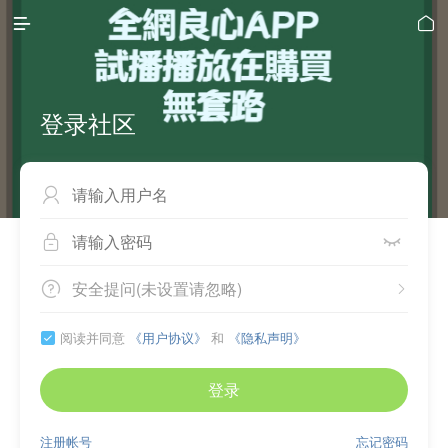


登录社区



安全提问(未设置请忽略)


阅读并同意
《用户协议》
和
《隐私声明》

登录
注册帐号
忘记密码