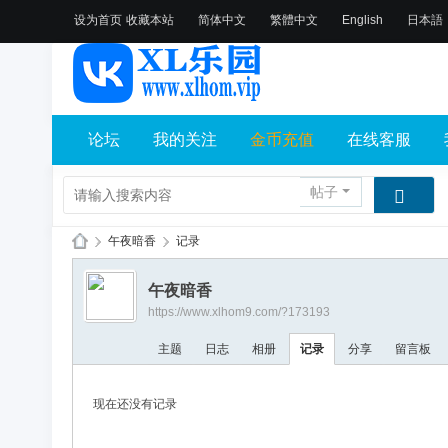
设为首页
收藏本站
简体中文
繁體中文
English
日本語
论坛
我的关注
金币充值
在线客服
帖子
›
午夜暗香
›
记录
X
午夜暗香
L
https://www.xlhom9.com/?173193
乐
主题
日志
相册
记录
分享
留言板
园
论
现在还没有记录
坛
社