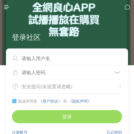


登录社区



安全提问(未设置请忽略)


阅读并同意
《用户协议》
和
《隐私声明》

登录
注册帐号
忘记密码