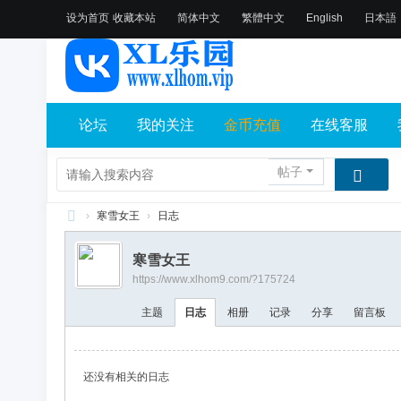
设为首页
收藏本站
简体中文
繁體中文
English
日本語
论坛
我的关注
金币充值
在线客服
帖子
›
寒雪女王
›
日志
X
寒雪女王
L
https://www.xlhom9.com/?175724
乐
主题
日志
相册
记录
分享
留言板
园
论
坛
还没有相关的日志
社