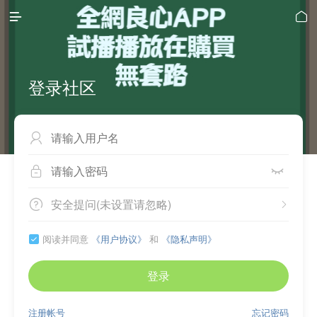


登录社区



安全提问(未设置请忽略)


阅读并同意
《用户协议》
和
《隐私声明》

登录
注册帐号
忘记密码