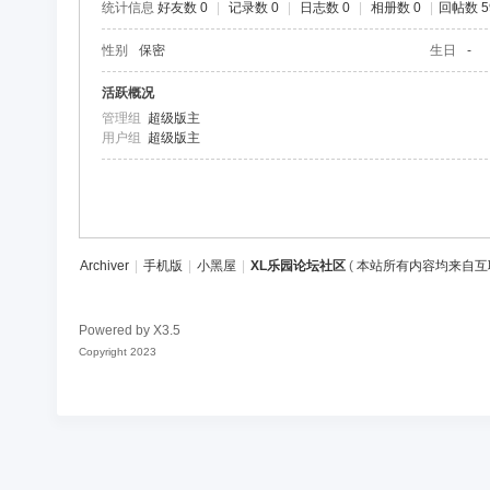
统计信息
好友数 0
|
记录数 0
|
日志数 0
|
相册数 0
|
回帖数 5
区
性别
保密
生日
-
活跃概况
管理组
超级版主
用户组
超级版主
Archiver
|
手机版
|
小黑屋
|
XL乐园论坛社区
(
本站所有内容均来自互
Powered by
X3.5
Copyright 2023