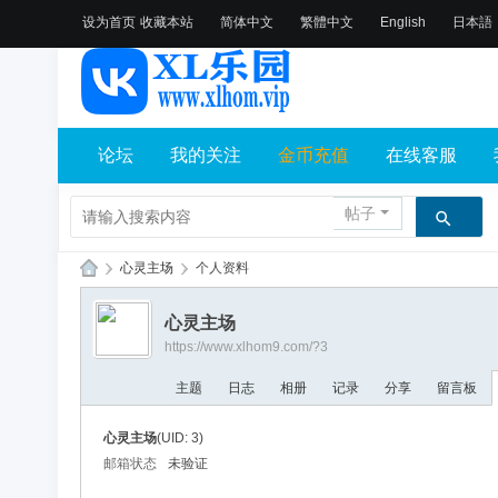
设为首页
收藏本站
简体中文
繁體中文
English
日本語
论坛
我的关注
金币充值
在线客服
帖子
›
心灵主场
›
个人资料
X
心灵主场
L
https://www.xlhom9.com/?3
乐
主题
日志
相册
记录
分享
留言板
园
论
心灵主场
(UID: 3)
坛
邮箱状态
未验证
社