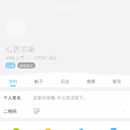
Ta 的空间


心灵主场
4992 人气
177321 积分
|
Lv.8
超级版主
资料
帖子
日志
相册
留言
个人签名
这家伙很懒, 什么也没留下...

二维码
