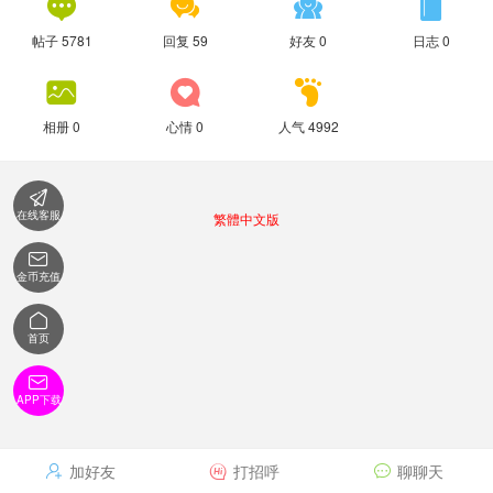




帖子 5781
回复 59
好友 0
日志 0



相册 0
心情 0
人气 4992

在线客服
繁體中文版

金币充值

首页

APP下载
加好友
打招呼
聊聊天


