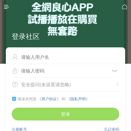


登录社区



安全提问(未设置请忽略)


阅读并同意
《用户协议》
和
《隐私声明》

登录
注册帐号
忘记密码