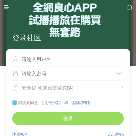


登录社区



安全提问(未设置请忽略)


阅读并同意
《用户协议》
和
《隐私声明》

登录
注册帐号
忘记密码