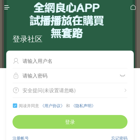


登录社区



安全提问(未设置请忽略)


阅读并同意
《用户协议》
和
《隐私声明》

登录
注册帐号
忘记密码