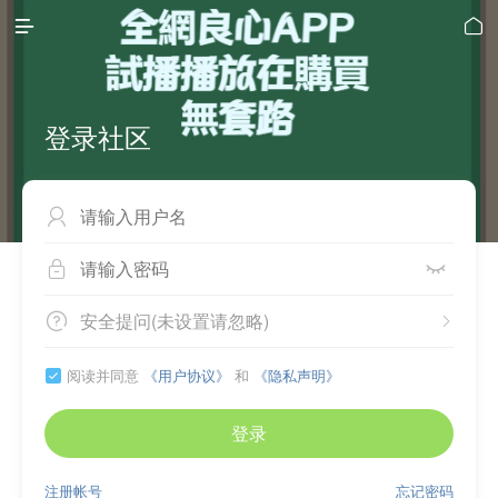


登录社区



安全提问(未设置请忽略)


阅读并同意
《用户协议》
和
《隐私声明》

登录
注册帐号
忘记密码