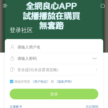


登录社区



安全提问(未设置请忽略)


阅读并同意
《用户协议》
和
《隐私声明》

登录
注册帐号
忘记密码