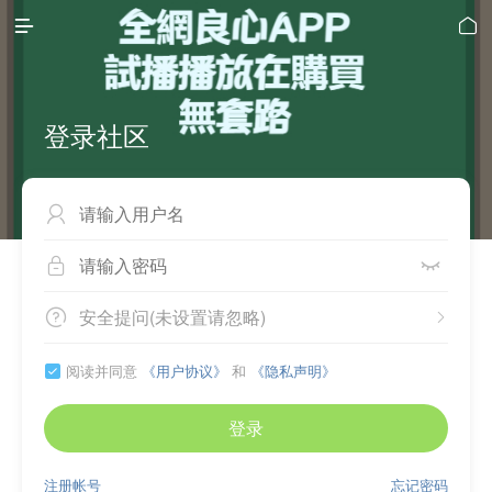


登录社区



安全提问(未设置请忽略)


阅读并同意
《用户协议》
和
《隐私声明》

登录
注册帐号
忘记密码