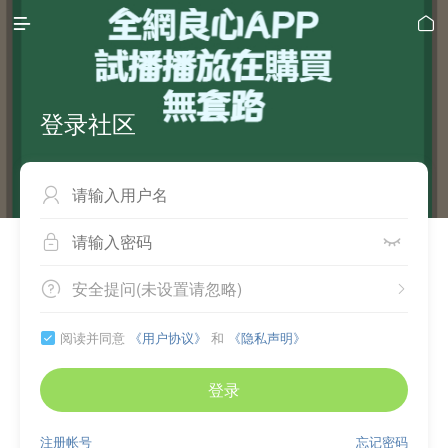


登录社区



安全提问(未设置请忽略)


阅读并同意
《用户协议》
和
《隐私声明》

登录
注册帐号
忘记密码