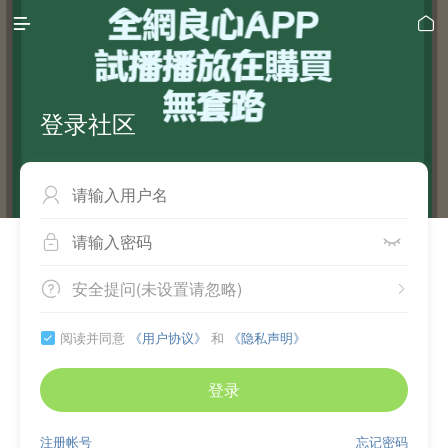


登录社区



安全提问(未设置请忽略)


阅读并同意
《用户协议》
和
《隐私声明》

登录
注册帐号
忘记密码