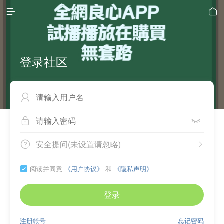


登录社区



安全提问(未设置请忽略)


阅读并同意
《用户协议》
和
《隐私声明》

登录
注册帐号
忘记密码