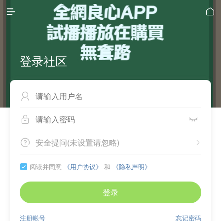


登录社区



安全提问(未设置请忽略)


阅读并同意
《用户协议》
和
《隐私声明》

登录
注册帐号
忘记密码