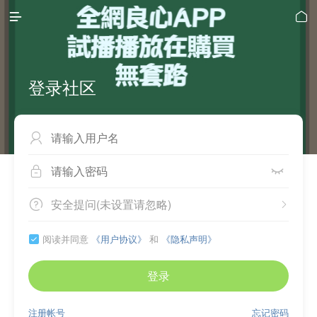


登录社区



安全提问(未设置请忽略)


阅读并同意
《用户协议》
和
《隐私声明》

登录
注册帐号
忘记密码