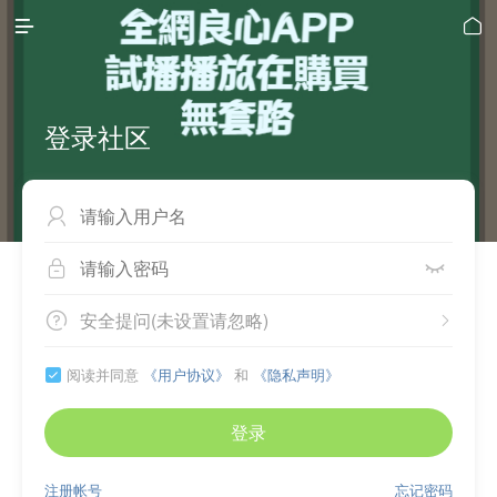


登录社区



安全提问(未设置请忽略)


阅读并同意
《用户协议》
和
《隐私声明》

登录
注册帐号
忘记密码