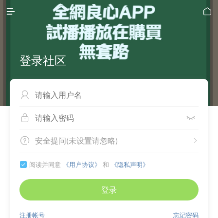


登录社区



安全提问(未设置请忽略)


阅读并同意
《用户协议》
和
《隐私声明》

登录
注册帐号
忘记密码