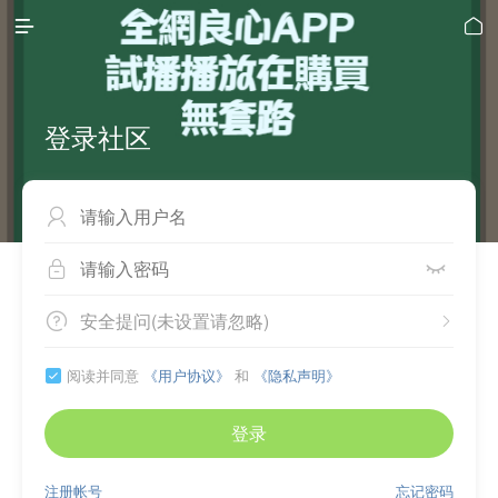


登录社区



安全提问(未设置请忽略)


阅读并同意
《用户协议》
和
《隐私声明》

登录
注册帐号
忘记密码