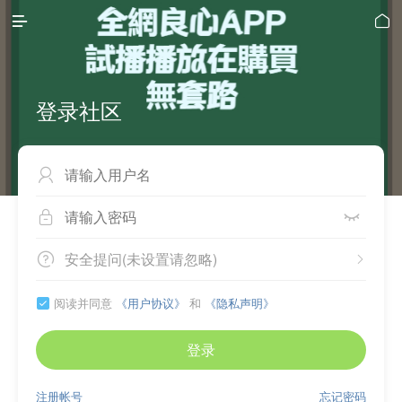


登录社区



安全提问(未设置请忽略)


阅读并同意
《用户协议》
和
《隐私声明》

登录
注册帐号
忘记密码