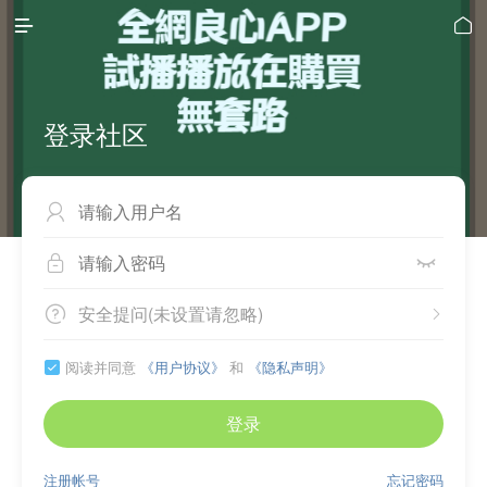


登录社区



安全提问(未设置请忽略)


阅读并同意
《用户协议》
和
《隐私声明》

登录
注册帐号
忘记密码