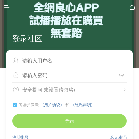


登录社区



安全提问(未设置请忽略)


阅读并同意
《用户协议》
和
《隐私声明》

登录
注册帐号
忘记密码