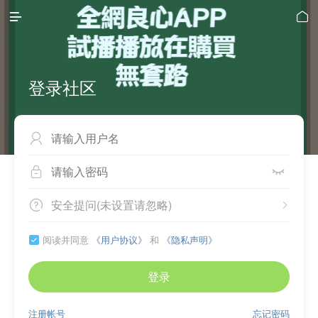


登录社区



安全提问(未设置请忽略)


阅读并同意
《用户协议》
和
《隐私声明》

登录
注册帐号
忘记密码