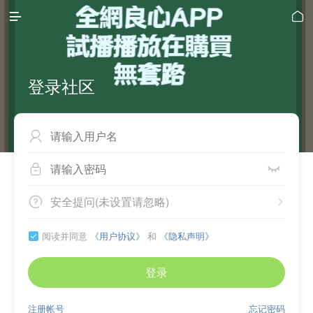


登录社区



安全提问(未设置请忽略)


阅读并同意
《用户协议》
和
《隐私声明》

登录
注册帐号
忘记密码