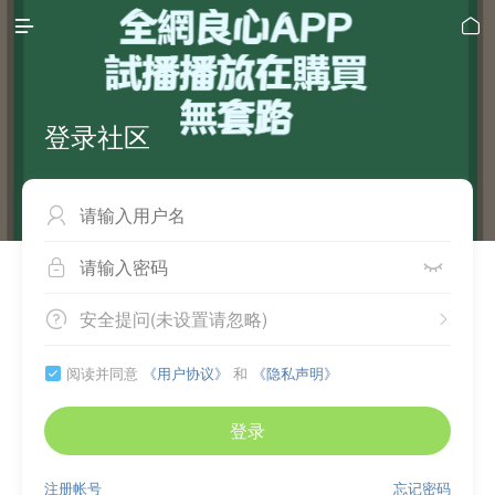


登录社区



安全提问(未设置请忽略)


阅读并同意
《用户协议》
和
《隐私声明》

登录
注册帐号
忘记密码