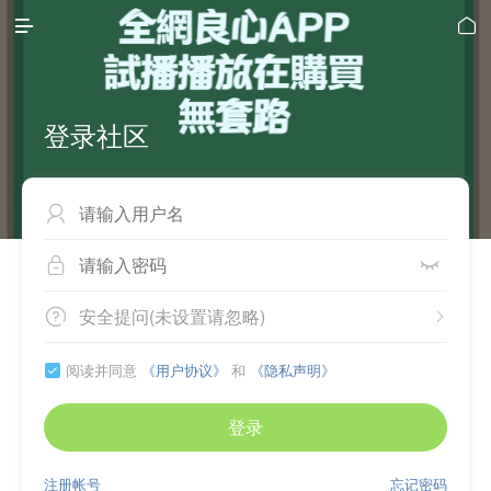


登录社区



安全提问(未设置请忽略)


阅读并同意
《用户协议》
和
《隐私声明》

登录
注册帐号
忘记密码