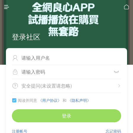


登录社区



安全提问(未设置请忽略)


阅读并同意
《用户协议》
和
《隐私声明》

登录
注册帐号
忘记密码